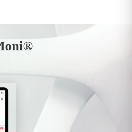
Moni®