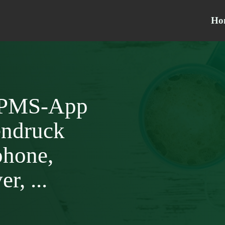
Ho
TPMS-App
endruck
phone,
r, ...