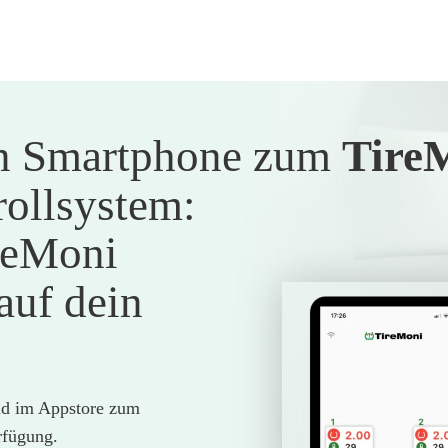
in Smartphone zum
Tire
ollsystem:
reMoni
uf dein
nd im Appstore zum
rfügung.