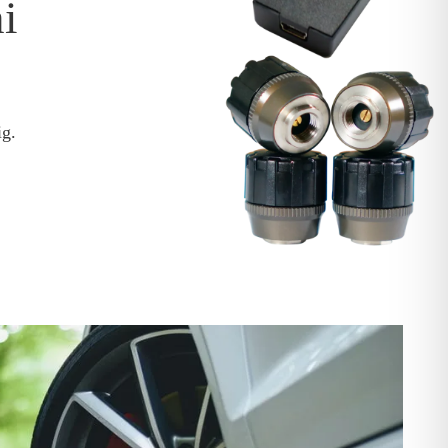
i
ig.