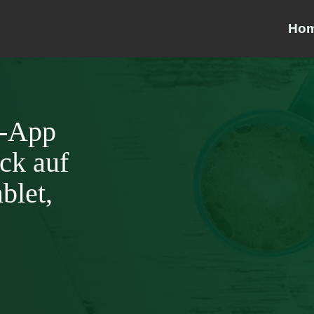
Ho
S-App
ck auf
blet,